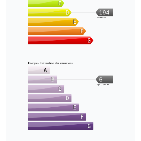
194
kWh/m².an
Énergie - Estimation des émissions
6
kg CO2/m².an