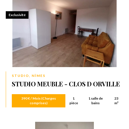
Exclusivité
STUDIO, NÎMES
STUDIO MEUBLE - CLOS D ORVILLE
390 € / Mois (Charges
1
1 salle de
23
comprises)
pièce
bains
m²