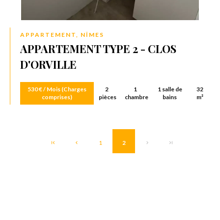
APPARTEMENT, NÎMES
APPARTEMENT TYPE 2 - CLOS
D'ORVILLE
530 € / Mois (Charges
2
1
1 salle de
32
comprises)
pièces
chambre
bains
m²
1
2