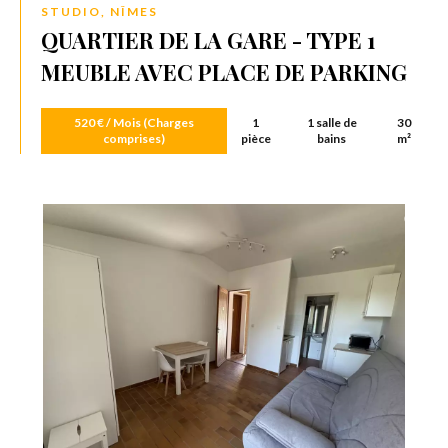
STUDIO, NÎMES
QUARTIER DE LA GARE - TYPE 1
MEUBLE AVEC PLACE DE PARKING
520 € / Mois (Charges
1
1 salle de
30
comprises)
pièce
bains
m²