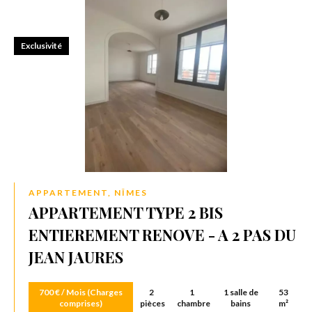
Exclusivité
APPARTEMENT, NÎMES
APPARTEMENT TYPE 2 BIS
ENTIEREMENT RENOVE - A 2 PAS DU
JEAN JAURES
700 € / Mois (Charges
2
1
1 salle de
53
comprises)
pièces
chambre
bains
m²