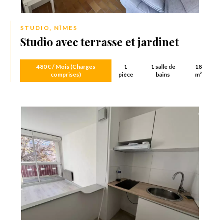
STUDIO, NÎMES
Studio avec terrasse et jardinet
480 € / Mois (Charges
1
1 salle de
18
comprises)
pièce
bains
m²