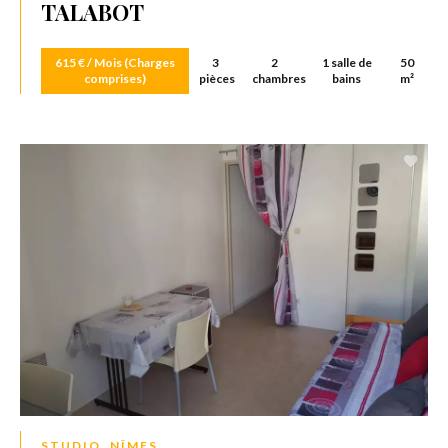
TALABOT
615 € / Mois (Charges
3
2
1 salle de
50
comprises)
pièces
chambres
bains
m²
STUDIO, NÎMES